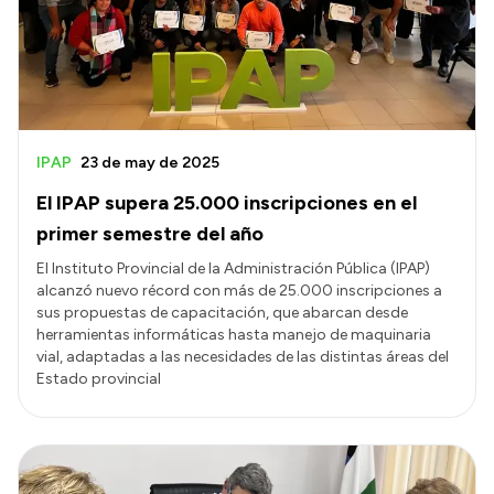
Presupuesto
Boletín Oficial
Compras y licitaciones
Consulta de expedientes
IPAP
23 de may de 2025
Consulta de pago a proveedores
El IPAP supera 25.000 inscripciones en el
Convocatorias
primer semestre del año
Intranet
El Instituto Provincial de la Administración Pública (IPAP)
alcanzó nuevo récord con más de 25.000 inscripciones a
Login
sus propuestas de capacitación, que abarcan desde
herramientas informáticas hasta manejo de maquinaria
vial, adaptadas a las necesidades de las distintas áreas del
Estado provincial