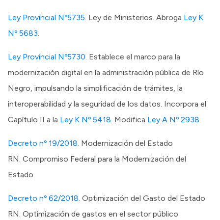
Ley Provincial Nº5735
. Ley de Ministerios. Abroga
Ley K
Presupuesto
Nº 5683
.
Boletín Oficial
Compras y licitaciones
Ley Provincial Nº5730
. Establece el marco para la
Consulta de expedientes
modernización digital en la administración pública de Río
Consulta de pago a proveedores
Negro, impulsando la simplificación de trámites, la
Convocatorias
interoperabilidad y la seguridad de los datos. Incorpora el
Intranet
Capítulo II a la
Ley K Nº 5418
. Modifica
Ley A Nº 2938
.
Login
Decreto nº 19/2018.
Modernización del Estado
RN. Compromiso Federal para la Modernización del
Estado.
Decreto nº 62/2018.
Optimización del Gasto del Estado
RN. Optimización de gastos en el sector público