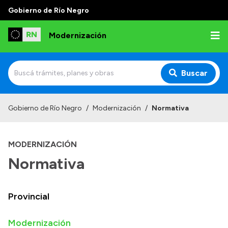
Gobierno de Río Negro
Modernización
Buscar
Inicio
Gobierno de Río Negro
/
Modernización
/
Normativa
Institucional
MODERNIZACIÓN
Autoridades
Normativa
Misión y Visión
Normativa
Provincial
Modernización
Transparencia