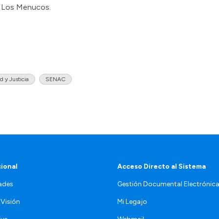
 y Los Menucos.
d y Justicia
SENAC
cional
Acceso Directo al Sistema
ades
Gestión Documental Electrónic
 Visión
Mi Legajo