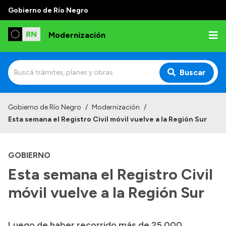
Gobierno de Río Negro
Modernización
Buscar
Inicio
Gobierno de Río Negro
/
Modernización
/
Esta semana el Registro Civil móvil vuelve a la Región Sur
Institucional
Autoridades
GOBIERNO
Misión y Visión
Esta semana el Registro Civil
Normativa
móvil vuelve a la Región Sur
Luego de haber recorrido más de 25.000
Transparencia