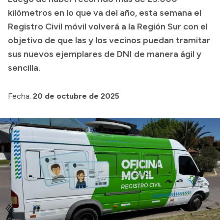
kilómetros en lo que va del año, esta semana el
Presupuesto
Registro Civil móvil volverá a la Región Sur con el
Boletín Oficial
objetivo de que las y los vecinos puedan tramitar
Compras y licitaciones
sus nuevos ejemplares de DNI de manera ágil y
sencilla.
Consulta de expedientes
Consulta de pago a proveedores
Fecha:
20 de octubre de 2025
Convocatorias
Intranet
Login