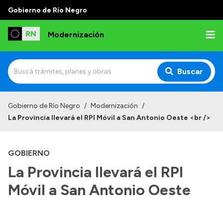
Gobierno de Río Negro
Modernización
Buscar
Inicio
Gobierno de Río Negro
/
Modernización
/
La Provincia llevará el RPI Móvil a San Antonio Oeste <br />
Institucional
Autoridades
GOBIERNO
Misión y Visión
La Provincia llevará el RPI
Normativa
Móvil a San Antonio Oeste
Transparencia