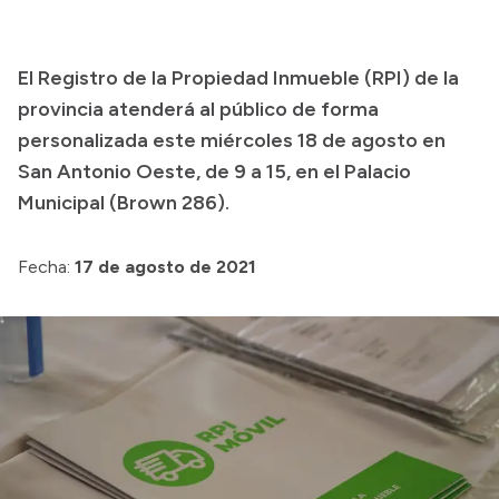
Presupuesto
El Registro de la Propiedad Inmueble (RPI) de la
Boletín Oficial
provincia atenderá al público de forma
Compras y licitaciones
personalizada este miércoles 18 de agosto en
Consulta de expedientes
San Antonio Oeste, de 9 a 15, en el Palacio
Consulta de pago a proveedores
Municipal (Brown 286).
Convocatorias
Intranet
Fecha:
17 de agosto de 2021
Login