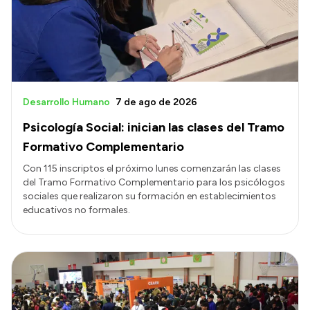
Presupuesto
Boletín Oficial
Compras y licitaciones
Consulta de expedientes
Desarrollo Humano
7 de ago de 2026
Consulta de pago a proveedores
Psicología Social: inician las clases del Tramo
Convocatorias
Formativo Complementario
Intranet
Con 115 inscriptos el próximo lunes comenzarán las clases
del Tramo Formativo Complementario para los psicólogos
Login
sociales que realizaron su formación en establecimientos
educativos no formales.