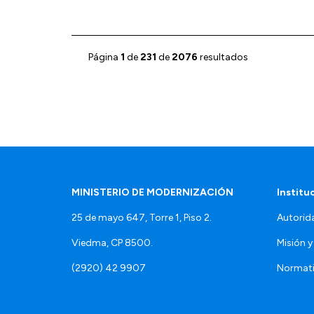
Página
1
de
231
de
2076
resultados
MINISTERIO DE MODERNIZACIÓN
Institu
25 de mayo 647, Torre 1, Piso 2.
Autorid
Viedma, CP 8500.
Misión y
(2920) 42 9907
Normat