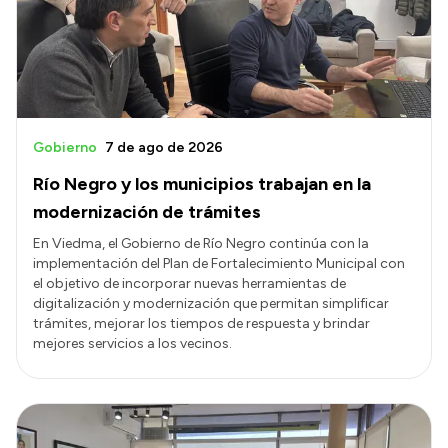
Presupuesto
Boletín Oficial
Compras y licitaciones
Consulta de expedientes
Gobierno
7 de ago de 2026
Consulta de pago a proveedores
Río Negro y los municipios trabajan en la
Convocatorias
modernización de trámites
Intranet
En Viedma, el Gobierno de Río Negro continúa con la
implementación del Plan de Fortalecimiento Municipal con
Login
el objetivo de incorporar nuevas herramientas de
digitalización y modernización que permitan simplificar
trámites, mejorar los tiempos de respuesta y brindar
mejores servicios a los vecinos.