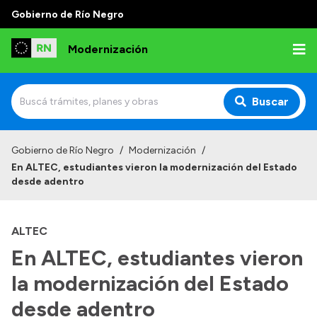
Gobierno de Río Negro
Modernización
Buscar
Inicio
Gobierno de Río Negro
/
Modernización
/
En ALTEC, estudiantes vieron la modernización del Estado
Institucional
desde adentro
Autoridades
ALTEC
Misión y Visión
En ALTEC, estudiantes vieron
Normativa
la modernización del Estado
desde adentro
Transparencia