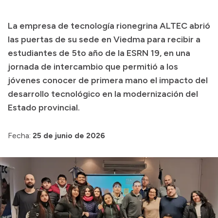
Presupuesto
La empresa de tecnología rionegrina ALTEC abrió
Boletín Oficial
las puertas de su sede en Viedma para recibir a
Compras y licitaciones
estudiantes de 5to año de la ESRN 19, en una
jornada de intercambio que permitió a los
Consulta de expedientes
jóvenes conocer de primera mano el impacto del
Consulta de pago a proveedores
desarrollo tecnológico en la modernización del
Convocatorias
Estado provincial.
Intranet
Login
Fecha:
25 de junio de 2026