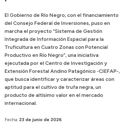
Presupuesto
El Gobierno de Río Negro, con el financiamiento
Boletín Oficial
del Consejo Federal de Inversiones, puso en
Compras y licitaciones
marcha el proyecto “Sistema de Gestión
Integrada de Información Espacial para la
Consulta de expedientes
Truficultura en Cuatro Zonas con Potencial
Consulta de pago a proveedores
Productivo en Río Negro”, una iniciativa
Convocatorias
ejecutada por el Centro de Investigación y
Intranet
Extensión Forestal Andino Patagónico -CIEFAP-,
Login
que busca identificar y caracterizar áreas con
aptitud para el cultivo de trufa negra, un
producto de altísimo valor en el mercado
internacional.
Fecha:
23 de junio de 2026