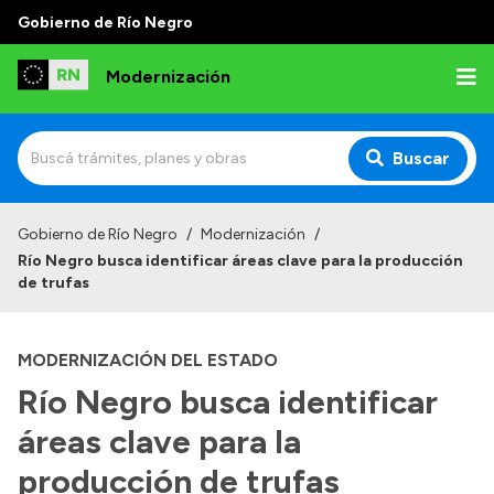
Gobierno de Río Negro
Modernización
Buscar
Inicio
Gobierno de Río Negro
/
Modernización
/
Río Negro busca identificar áreas clave para la producción
Institucional
de trufas
Autoridades
MODERNIZACIÓN DEL ESTADO
Misión y Visión
Río Negro busca identificar
Normativa
áreas clave para la
producción de trufas
Transparencia