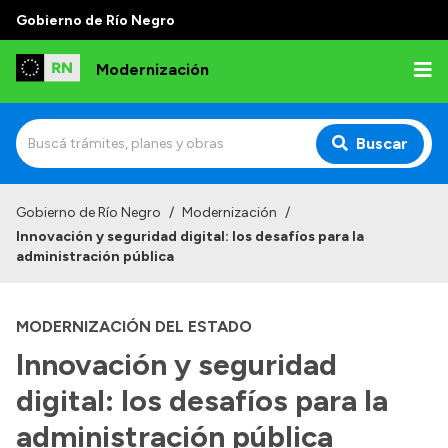
Gobierno de Río Negro
Modernización
Buscar
Inicio
Gobierno de Río Negro
/
Modernización
/
Innovación y seguridad digital: los desafíos para la
Institucional
administración pública
Autoridades
MODERNIZACIÓN DEL ESTADO
Misión y Visión
Innovación y seguridad
Normativa
digital: los desafíos para la
administración pública
Transparencia