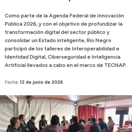
Presupuesto
Como parte de la Agenda Federal de Innovación
Boletín Oficial
Pública 2026, y con el objetivo de profundizar la
Compras y licitaciones
transformación digital del sector público y
consolidar un Estado inteligente, Río Negro
Consulta de expedientes
participó de los talleres de Interoperabilidad e
Consulta de pago a proveedores
Identidad Digital, Ciberseguridad e Inteligencia
Convocatorias
Artificial llevados a cabo en el marco de TECNAP.
Intranet
Login
Fecha:
12 de junio de 2026