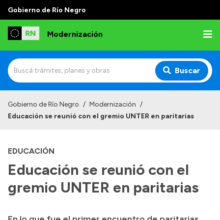
Gobierno de Río Negro
Modernización
Buscar
Inicio
Gobierno de Río Negro
/
Modernización
/
Educación se reunió con el gremio UNTER en paritarias
Institucional
Autoridades
EDUCACIÓN
Misión y Visión
Educación se reunió con el
Normativa
gremio UNTER en paritarias
En lo que fue el primer encuentro de paritarias
Transparencia