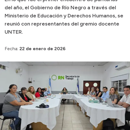
del año, el Gobierno de Río Negro a través del
Presupuesto
Ministerio de Educación y Derechos Humanos, se
Boletín Oficial
reunió con representantes del gremio docente
Compras y licitaciones
UNTER.
Consulta de expedientes
Fecha:
22 de enero de 2026
Consulta de pago a proveedores
Convocatorias
Intranet
Login