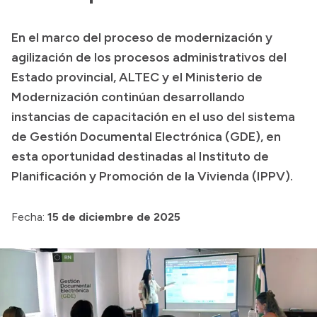
Presupuesto
En el marco del proceso de modernización y
Boletín Oficial
agilización de los procesos administrativos del
Compras y licitaciones
Estado provincial, ALTEC y el Ministerio de
Modernización continúan desarrollando
Consulta de expedientes
instancias de capacitación en el uso del sistema
Consulta de pago a proveedores
de Gestión Documental Electrónica (GDE), en
Convocatorias
esta oportunidad destinadas al Instituto de
Intranet
Planificación y Promoción de la Vivienda (IPPV).
Login
Fecha:
15 de diciembre de 2025