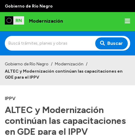
Gobierno de Río Negro
Modernización
Buscar
Inicio
Gobierno de Río Negro
/
Modernización
/
ALTEC y Modernización continúan las capacitaciones en
Institucional
GDE para el IPPV
Autoridades
IPPV
Misión y Visión
ALTEC y Modernización
Normativa
continúan las capacitaciones
en GDE para el IPPV
Transparencia