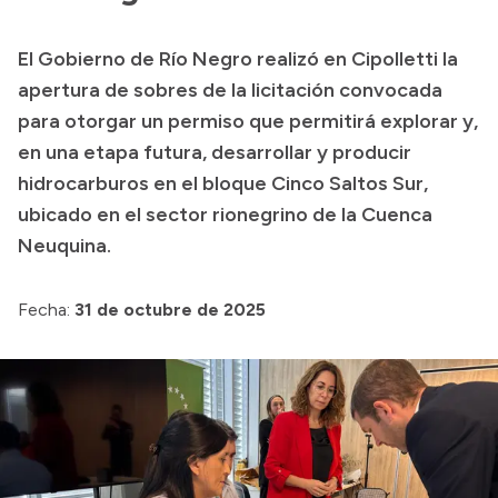
Presupuesto
El Gobierno de Río Negro realizó en Cipolletti la
Boletín Oficial
apertura de sobres de la licitación convocada
Compras y licitaciones
para otorgar un permiso que permitirá explorar y,
en una etapa futura, desarrollar y producir
Consulta de expedientes
hidrocarburos en el bloque Cinco Saltos Sur,
Consulta de pago a proveedores
ubicado en el sector rionegrino de la Cuenca
Convocatorias
Neuquina.
Intranet
Login
Fecha:
31 de octubre de 2025