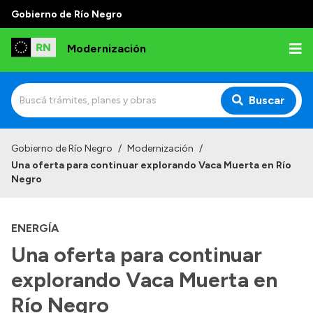
Gobierno de Río Negro
Modernización
Buscar
Inicio
Gobierno de Río Negro
/
Modernización
/
Una oferta para continuar explorando Vaca Muerta en Río
Institucional
Negro
Autoridades
ENERGÍA
Misión y Visión
Una oferta para continuar
Normativa
explorando Vaca Muerta en
Río Negro
Transparencia