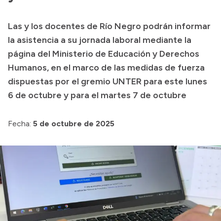
Presupuesto
Las y los docentes de Río Negro podrán informar
Boletín Oficial
la asistencia a su jornada laboral mediante la
Compras y licitaciones
página del Ministerio de Educación y Derechos
Humanos, en el marco de las medidas de fuerza
Consulta de expedientes
dispuestas por el gremio UNTER para este lunes
Consulta de pago a proveedores
6 de octubre y para el martes 7 de octubre
Convocatorias
Intranet
Fecha:
5 de octubre de 2025
Login