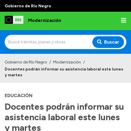
Gobierno de Río Negro
Modernización
Buscar
Inicio
Gobierno de Río Negro
/
Modernización
/
Docentes podrán informar su asistencia laboral este lunes
Institucional
y martes
Autoridades
EDUCACIÓN
Misión y Visión
Docentes podrán informar su
Normativa
asistencia laboral este lunes
y martes
Transparencia