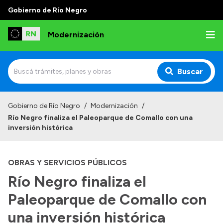
Gobierno de Río Negro
Modernización
Buscar
Inicio
Gobierno de Río Negro
/
Modernización
/
Río Negro finaliza el Paleoparque de Comallo con una
Institucional
inversión histórica
Autoridades
OBRAS Y SERVICIOS PÚBLICOS
Misión y Visión
Río Negro finaliza el
Normativa
Paleoparque de Comallo con
una inversión histórica
Transparencia