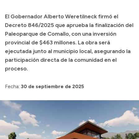
Presupuesto
El Gobernador Alberto Weretilneck firmó el
Boletín Oficial
Decreto 846/2025 que aprueba la finalización del
Compras y licitaciones
Paleoparque de Comallo, con una inversión
provincial de $463 millones. La obra será
Consulta de expedientes
ejecutada junto al municipio local, asegurando la
Consulta de pago a proveedores
participación directa de la comunidad en el
Convocatorias
proceso.
Intranet
Login
Fecha:
30 de septiembre de 2025