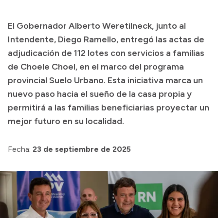
Presupuesto
El Gobernador Alberto Weretilneck, junto al
Boletín Oficial
Intendente, Diego Ramello, entregó las actas de
Compras y licitaciones
adjudicación de 112 lotes con servicios a familias
de Choele Choel, en el marco del programa
Consulta de expedientes
provincial Suelo Urbano. Esta iniciativa marca un
Consulta de pago a proveedores
nuevo paso hacia el sueño de la casa propia y
Convocatorias
permitirá a las familias beneficiarias proyectar un
Intranet
mejor futuro en su localidad.
Login
Fecha:
23 de septiembre de 2025