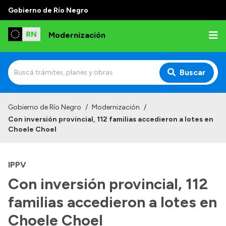
Gobierno de Río Negro
Modernización
Buscar
Inicio
Gobierno de Río Negro
/
Modernización
/
Con inversión provincial, 112 familias accedieron a lotes en
Institucional
Choele Choel
Autoridades
IPPV
Misión y Visión
Con inversión provincial, 112
Normativa
familias accedieron a lotes en
Choele Choel
Transparencia