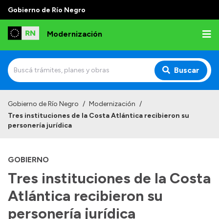
Gobierno de Río Negro
Modernización
Buscar
Inicio
Gobierno de Río Negro
/
Modernización
/
Tres instituciones de la Costa Atlántica recibieron su
Institucional
personería jurídica
Autoridades
GOBIERNO
Misión y Visión
Tres instituciones de la Costa
Normativa
Atlántica recibieron su
personería jurídica
Transparencia