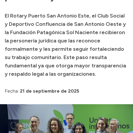
Presupuesto
El Rotary Puerto San Antonio Este, el Club Social
Boletín Oficial
y Deportivo Confluencia de San Antonio Oeste y
Compras y licitaciones
la Fundación Patagónica Sol Naciente recibieron
la personería jurídica que las reconoce
Consulta de expedientes
formalmente y les permite seguir fortaleciendo
Consulta de pago a proveedores
su trabajo comunitario. Este paso resulta
Convocatorias
fundamental ya que otorga mayor transparencia
Intranet
y respaldo legal a las organizaciones.
Login
Fecha:
21 de septiembre de 2025