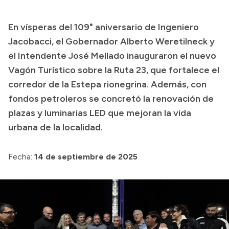
Presupuesto
En vísperas del 109° aniversario de Ingeniero
Boletín Oficial
Jacobacci, el Gobernador Alberto Weretilneck y
Compras y licitaciones
el Intendente José Mellado inauguraron el nuevo
Vagón Turístico sobre la Ruta 23, que fortalece el
Consulta de expedientes
corredor de la Estepa rionegrina. Además, con
Consulta de pago a proveedores
fondos petroleros se concretó la renovación de
Convocatorias
plazas y luminarias LED que mejoran la vida
Intranet
urbana de la localidad.
Login
Fecha:
14 de septiembre de 2025