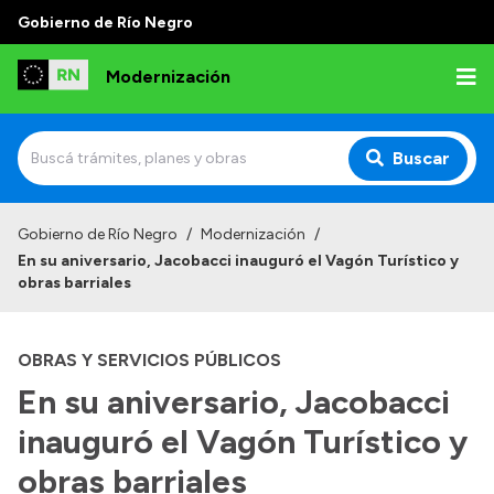
Gobierno de Río Negro
Modernización
Buscar
Inicio
Gobierno de Río Negro
/
Modernización
/
En su aniversario, Jacobacci inauguró el Vagón Turístico y
Institucional
obras barriales
Autoridades
OBRAS Y SERVICIOS PÚBLICOS
Misión y Visión
En su aniversario, Jacobacci
Normativa
inauguró el Vagón Turístico y
obras barriales
Transparencia