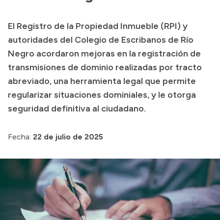
Presupuesto
El Registro de la Propiedad Inmueble (RPI) y
Boletín Oficial
autoridades del Colegio de Escribanos de Río
Compras y licitaciones
Negro acordaron mejoras en la registración de
transmisiones de dominio realizadas por tracto
Consulta de expedientes
abreviado, una herramienta legal que permite
Consulta de pago a proveedores
regularizar situaciones dominiales, y le otorga
Convocatorias
seguridad definitiva al ciudadano.
Intranet
Login
Fecha:
22 de julio de 2025