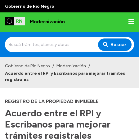
Gobierno de Río Negro
Modernización
Buscar
Inicio
Gobierno de Río Negro
/
Modernización
/
Acuerdo entre el RPI y Escribanos para mejorar trámites
Institucional
registrales
Autoridades
REGISTRO DE LA PROPIEDAD INMUEBLE
Misión y Visión
Acuerdo entre el RPI y
Normativa
Escribanos para mejorar
trámites registrales
Transparencia