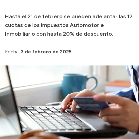
Presupuesto
Hasta el 21 de febrero se pueden adelantar las 12
Boletín Oficial
cuotas de los impuestos Automotor e
Compras y licitaciones
Inmobiliario con hasta 20% de descuento.
Consulta de expedientes
Fecha:
3 de febrero de 2025
Consulta de pago a proveedores
Convocatorias
Intranet
Login