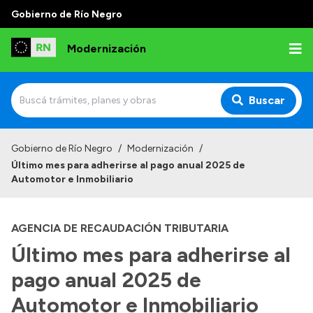
Gobierno de Río Negro
Modernización
Buscar
Inicio
Gobierno de Río Negro
/
Modernización
/
Último mes para adherirse al pago anual 2025 de
Institucional
Automotor e Inmobiliario
Autoridades
AGENCIA DE RECAUDACIÓN TRIBUTARIA
Misión y Visión
Último mes para adherirse al
Normativa
pago anual 2025 de
Automotor e Inmobiliario
Transparencia