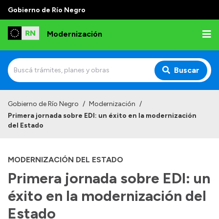
Gobierno de Río Negro
Modernización
Buscar
Inicio
Gobierno de Río Negro
/
Modernización
/
Primera jornada sobre EDI: un éxito en la modernización
Institucional
del Estado
Autoridades
MODERNIZACIÓN DEL ESTADO
Misión y Visión
Primera jornada sobre EDI: un
Normativa
éxito en la modernización del
Estado
Transparencia