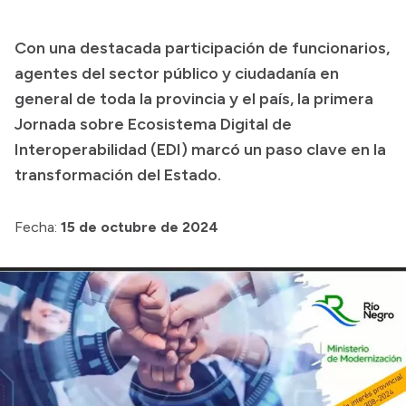
Presupuesto
Con una destacada participación de funcionarios,
Boletín Oficial
agentes del sector público y ciudadanía en
Compras y licitaciones
general de toda la provincia y el país, la primera
Jornada sobre Ecosistema Digital de
Consulta de expedientes
Interoperabilidad (EDI) marcó un paso clave en la
Consulta de pago a proveedores
transformación del Estado.
Convocatorias
Intranet
Fecha:
15 de octubre de 2024
Login