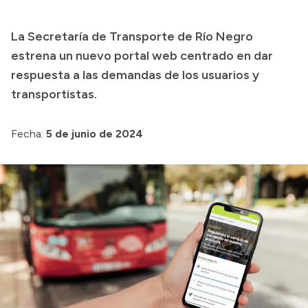
Presupuesto
La Secretaría de Transporte de Río Negro
Boletín Oficial
estrena un nuevo portal web centrado en dar
Compras y licitaciones
respuesta a las demandas de los usuarios y
transportistas.
Consulta de expedientes
Consulta de pago a proveedores
Fecha:
5 de junio de 2024
Convocatorias
Intranet
Login