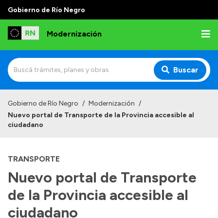
Gobierno de Río Negro
Modernización
Buscar
Inicio
Gobierno de Río Negro
/
Modernización
/
Nuevo portal de Transporte de la Provincia accesible al
Institucional
ciudadano
Autoridades
TRANSPORTE
Misión y Visión
Nuevo portal de Transporte
Normativa
de la Provincia accesible al
ciudadano
Transparencia