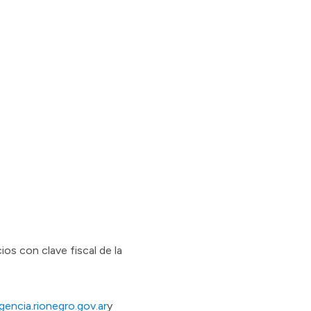
os con clave fiscal de la
encia.rionegro.gov.ar
y