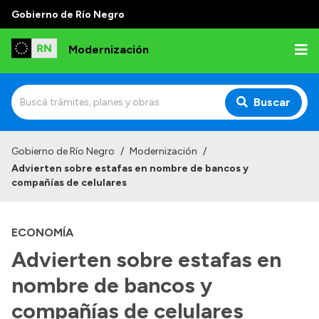
Gobierno de Río Negro
Modernización
Buscar
Inicio
Gobierno de Río Negro
/
Modernización
/
Advierten sobre estafas en nombre de bancos y
Institucional
compañías de celulares
Autoridades
ECONOMÍA
Misión y Visión
Advierten sobre estafas en
Normativa
nombre de bancos y
compañías de celulares
Transparencia