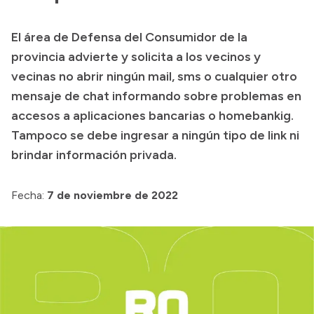
Presupuesto
El área de Defensa del Consumidor de la
Boletín Oficial
provincia advierte y solicita a los vecinos y
Compras y licitaciones
vecinas no abrir ningún mail, sms o cualquier otro
mensaje de chat informando sobre problemas en
Consulta de expedientes
accesos a aplicaciones bancarias o homebankig.
Consulta de pago a proveedores
Tampoco se debe ingresar a ningún tipo de link ni
Convocatorias
brindar información privada.
Intranet
Login
Fecha:
7 de noviembre de 2022