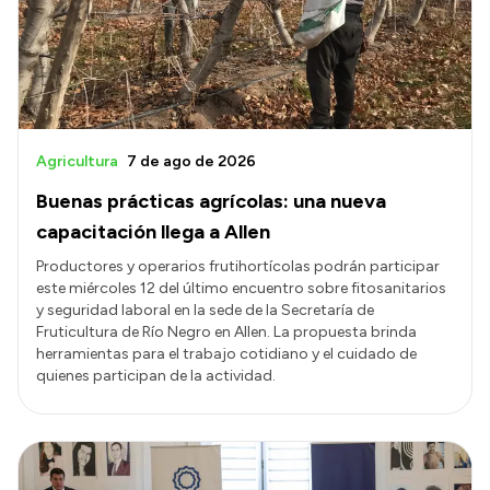
Presupuesto
Boletín Oficial
Compras y licitaciones
Consulta de expedientes
Agricultura
7 de ago de 2026
Consulta de pago a proveedores
Buenas prácticas agrícolas: una nueva
Convocatorias
capacitación llega a Allen
Intranet
Productores y operarios frutihortícolas podrán participar
este miércoles 12 del último encuentro sobre fitosanitarios
Login
y seguridad laboral en la sede de la Secretaría de
Fruticultura de Río Negro en Allen. La propuesta brinda
herramientas para el trabajo cotidiano y el cuidado de
quienes participan de la actividad.