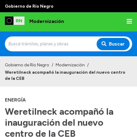
Gobierno de Río Negro
Modernización
Buscar
Inicio
Gobierno de Río Negro
/
Modernización
/
Weretilneck acompañó la inauguración del nuevo centro
Institucional
de la CEB
Autoridades
ENERGÍA
Misión y Visión
Weretilneck acompañó la
Normativa
inauguración del nuevo
centro de la CEB
Transparencia