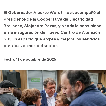
Presupuesto
El Gobernador Alberto Weretilneck acompañó al
Boletín Oficial
Presidente de la Cooperativa de Electricidad
Compras y licitaciones
Bariloche, Alejandro Pozas, y a toda la comunidad
en la inauguración del nuevo Centro de Atención
Consulta de expedientes
Sur, un espacio que amplía y mejora los servicios
Consulta de pago a proveedores
para los vecinos del sector.
Convocatorias
Intranet
Fecha:
11 de octubre de 2025
Login