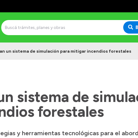
an un sistema de simulación para mitigar incendios forestales
un sistema de simula
ndios forestales
egias y herramientas tecnológicas para el abor