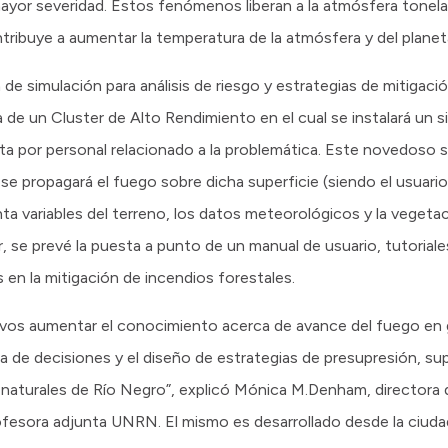
yor severidad. Estos fenómenos liberan a la atmósfera tonel
ribuye a aumentar la temperatura de la atmósfera y del planet
de simulación para análisis de riesgo y estrategias de mitigaci
a de un Cluster de Alto Rendimiento en el cual se instalará un 
ta por personal relacionado a la problemática. Este novedoso 
 propagará el fuego sobre dicha superficie (siendo el usuario q
a variables del terreno, los datos meteorológicos y la vegetac
, se prevé la puesta a punto de un manual de usuario, tutorial
 en la mitigación de incendios forestales.
ivos aumentar el conocimiento acerca de avance del fuego en
a de decisiones y el diseño de estrategias de presupresión, sup
s naturales de Río Negro”, explicó Mónica M.Denham, directora 
esora adjunta UNRN. El mismo es desarrollado desde la ciudad