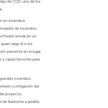
adas de CO2, uno de los
a.
ón en incendios
simulador de incendios
software simula en un
uien elige el o los
ión presente en el lugar.
es y capacitaciones para
 grandes incendios
resión y mitigación del
del proyecto,
 de Bariloche a pedido