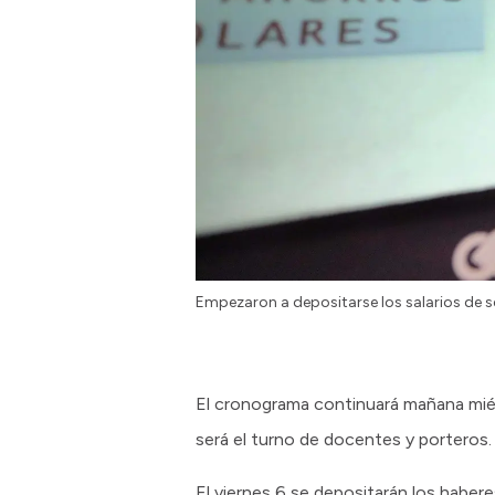
Empezaron a depositarse los salarios de 
El cronograma continuará mañana miérco
será el turno de docentes y porteros.
El viernes 6 se depositarán los haber