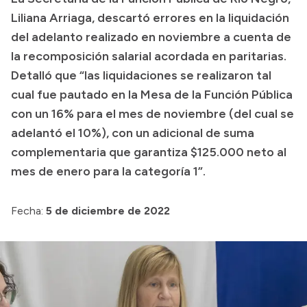
Liliana Arriaga, descartó errores en la liquidación
Presupuesto
del adelanto realizado en noviembre a cuenta de
Boletín Oficial
la recomposición salarial acordada en paritarias.
Compras y licitaciones
Detalló que “las liquidaciones se realizaron tal
cual fue pautado en la Mesa de la Función Pública
Consulta de expedientes
con un 16% para el mes de noviembre (del cual se
Consulta de pago a proveedores
adelantó el 10%), con un adicional de suma
Convocatorias
complementaria que garantiza $125.000 neto al
Intranet
mes de enero para la categoría 1”.
Login
Fecha:
5 de diciembre de 2022