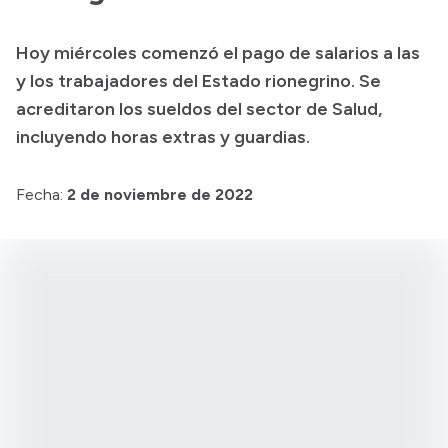
Presupuesto
Hoy miércoles comenzó el pago de salarios a las
Boletín Oficial
y los trabajadores del Estado rionegrino. Se
Compras y licitaciones
acreditaron los sueldos del sector de Salud,
incluyendo horas extras y guardias.
Consulta de expedientes
Consulta de pago a proveedores
Fecha:
2 de noviembre de 2022
Convocatorias
Intranet
Login