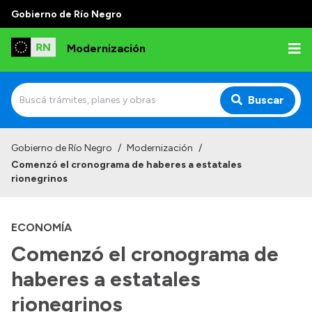
Gobierno de Río Negro
Modernización
Buscar
Inicio
Gobierno de Río Negro
/
Modernización
/
Comenzó el cronograma de haberes a estatales
Institucional
rionegrinos
Autoridades
ECONOMÍA
Misión y Visión
Comenzó el cronograma de
Normativa
haberes a estatales
rionegrinos
Transparencia