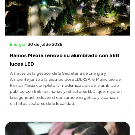
Presupuesto
Boletín Oficial
Compras y licitaciones
Consulta de expedientes
Energía
30 de jul de 2026
Consulta de pago a proveedores
Ramos Mexía renovó su alumbrado con 568
Convocatorias
luces LED
Intranet
A través de la gestión de la Secretaría de Energía y
Ambiente junto a la distribuidora EDERSA, el Municipio de
Login
Ramos Mexia completó la modernización del alumbrado
público con 568 luminarias y reflectores LED, que mejoran
la seguridad, reducen el consumo energético y alcanzan
distintos sectores de la localidad.