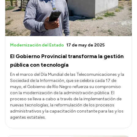
Presupuesto
Boletín Oficial
Compras y licitaciones
Consulta de expedientes
Modernización del Estado
17 de may de 2025
Consulta de pago a proveedores
El Gobierno Provincial transforma la gestión
Convocatorias
pública con tecnología
Intranet
En el marco del Día Mundial de las Telecomunicaciones y la
Sociedad de la Información, que se celebra cada 17 de
Login
mayo, el Gobierno de Río Negro refuerza su compromiso
con la modernización de la administración pública. El
proceso se lleva a cabo a través de la implementación de
nuevas tecnologías, la reformulación de los procesos
administrativos y la capacitación constante para las y los
agentes estatales.