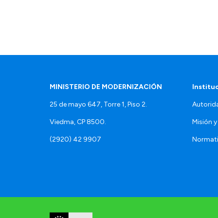
MINISTERIO DE MODERNIZACIÓN
Institu
25 de mayo 647, Torre 1, Piso 2.
Autorid
Viedma, CP 8500.
Misión y
(2920) 42 9907
Normat