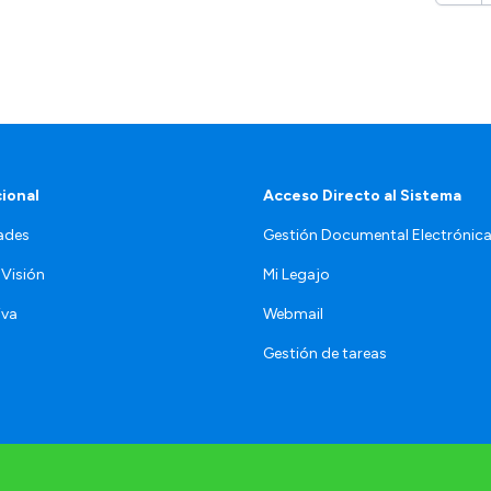
cional
Acceso Directo al Sistema
ades
Gestión Documental Electrónic
 Visión
Mi Legajo
iva
Webmail
Gestión de tareas