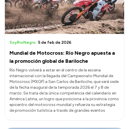
Presupuesto
Boletín Oficial
Compras y licitaciones
Consulta de expedientes
SoyRioNegro
5 de feb de 2026
Consulta de pago a proveedores
Mundial de Motocross: Río Negro apuesta a
Convocatorias
la promoción global de Bariloche
Intranet
Río Negro volverá a estar en el centro de la escena
internacional con la llegada del Campeonato Mundial de
Login
Motocross (MXGP) a San Carlos de Bariloche, que será sede
de la fecha inaugural de la temporada 2026 el 7 y 8 de
marzo. Se trata de la única competencia del calendario en
América Latina, un logro que posiciona a la provincia como
epicentro del motocross mundial y refuerza su estrategia
de promoción turística a través de grandes eventos.