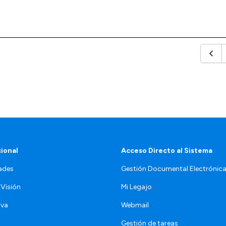
Anter
cional
Acceso Directo al Sistema
ades
Gestión Documental Electrónic
 Visión
Mi Legajo
iva
Webmail
Gestión de tareas