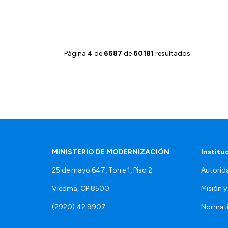
Página
4
de
6687
de
60181
resultados
MINISTERIO DE MODERNIZACIÓN
Institu
25 de mayo 647, Torre 1, Piso 2.
Autorid
Viedma, CP 8500.
Misión y
(2920) 42 9907
Normat